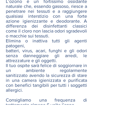
L’ozono è un fortissimo ossidante
naturale che, essendo gassoso, riesce a
penetrare nei tessuti e a raggiungere
qualsiasi interstizio con una forte
azione igienizzante e deodorante. A
differenza dei disinfettanti classici
come il cloro non lascia odori sgradevoli
o macchie sui tessuti.
Elimina o inattiva tutti gli agenti
patogeni,
batteri, virus, acari, funghi e gli odori
senza danneggiare gli arredi, le
attrezzature e gli oggetti.
Il tuo ospite sarà felice di soggiornare in
un ambiente regolarmente
sanitizzato avendo la sicurezza di stare
in una camera igienizzata e purificata
con benefici tangibili per tutti i soggetti
allergici.
Consigliamo una frequenza di
trattamento almeno 6 volte l’anno.
Copyright © Solutions Team snc
Via del Cotone, 1/D - 31021 Mogliano Veneto (TV)